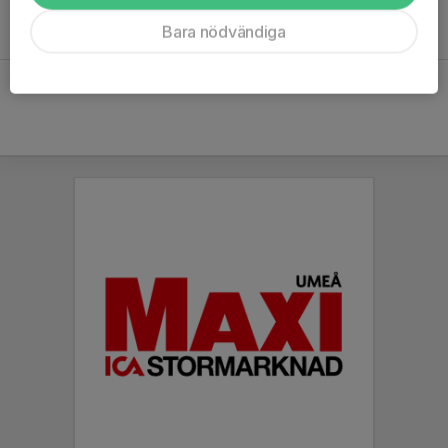
Vi träffas på måndagar under maj-juni och augusti-september.
Bara nödvändiga