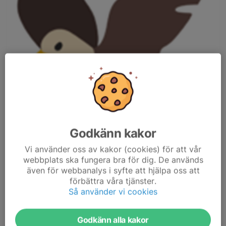
Godkänn kakor
Vi använder oss av kakor (cookies) för att vår
webbplats ska fungera bra för dig. De används
även för webbanalys i syfte att hjälpa oss att
Vår yngsta grupp, för dom mellan 7-8 år (under 2025 födda
förbättra våra tjänster.
2017+2018, inga undantag för yngre). Inriktningen är lekfulla och
Så använder vi cookies
rörelserika övningar i skogsmiljö och det kommer också att
finnas en del övningar för att introducera kartan som ett
hjälpmedel för att hitta till nya platser.
Godkänn alla kakor