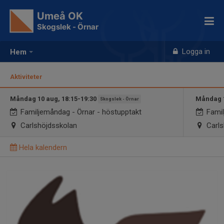
Umeå OK
Skogslek - Örnar
Logga in
Hem
Aktiviteter
Måndag 10 aug, 18:15-19:30
Måndag 1
Skogslek - Örnar
Familjemåndag - Örnar - höstupptakt
Famil
Carlshöjdsskolan
Carls
Hela kalendern