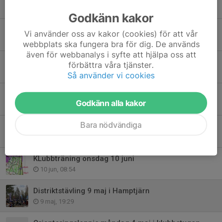
Igår, 16:44
Godkänn kakor
Fullt ös med träningar igen
Vi använder oss av kakor (cookies) för att vår
Igår, 16:40
webbplats ska fungera bra för dig. De används
även för webbanalys i syfte att hjälpa oss att
25-manna 9-11 oktober i Kungens kurva
förbättra våra tjänster.
3 aug, 15:56
Så använder vi cookies
Myrbäck västra och östra - onsdag och torsdag
Godkänn alla kakor
21 jun, 12:38
Bara nödvändiga
Skadeskjutna UOK-lag i världens största stafett
12 jun, 18:36
KLubbträning onsdag 10 juni
10 jun, 08:54
Distriktstävling 9 maj i Hamptjärn
9 maj, 19:29