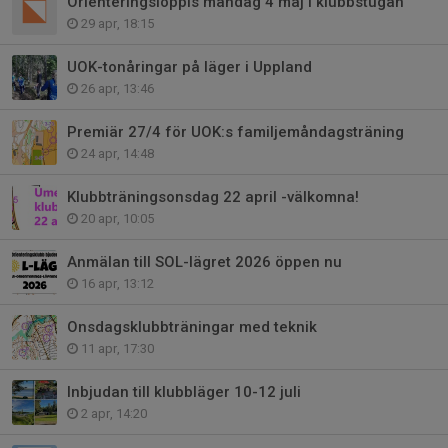
Orienteringsloppis måndag 4 maj i klubbstugan
29 apr, 18:15
UOK-tonåringar på läger i Uppland
26 apr, 13:46
Premiär 27/4 för UOK:s familjemåndagsträning
24 apr, 14:48
Klubbträningsonsdag 22 april -välkomna!
20 apr, 10:05
Anmälan till SOL-lägret 2026 öppen nu
16 apr, 13:12
Onsdagsklubbträningar med teknik
11 apr, 17:30
Inbjudan till klubbläger 10-12 juli
2 apr, 14:20