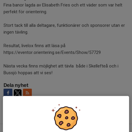
Fina banor lagda av Elisabeth Fries och ett väder som var helt
perfekt för orientering.
Stort tack till alla deltagare, funktionärer och sponsorer utan er
ingen tävling.
Resultat, livelox finns att läsa på
https://eventor.orientering.se/Events/Show/57729
Nästa vecka finns möjlighet att tävla både i Skellefteå och i
Bussjö hoppas att vi ses!
Dela nyhet
Tidigare nyheter
Stafett-DM - anmäl intresse senast lördag