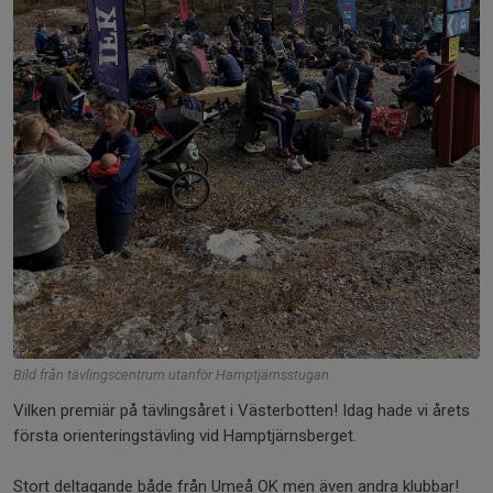
Bild från tävlingscentrum utanför Hamptjärnsstugan
Vilken premiär på tävlingsåret i Västerbotten! Idag hade vi årets
första orienteringstävling vid Hamptjärnsberget.
Stort deltagande både från Umeå OK men även andra klubbar!