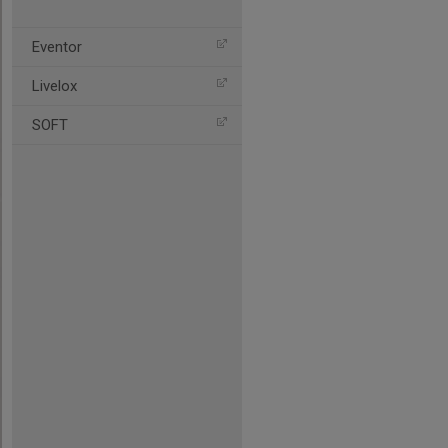
Eventor
Livelox
SOFT