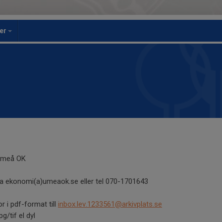
er
 Umeå OK
ia ekonomi(a)umeaok.se eller tel 070-1701643
or i pdf-format till
inbox.lev.1233561@arkivplats.se
pg/tif el dyl