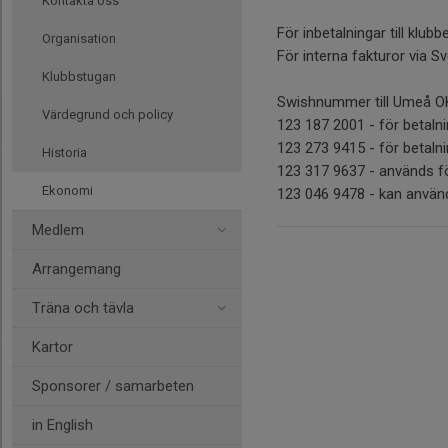
Kontakta oss
För inbetalningar till klu
Organisation
För interna fakturor via S
Klubbstugan
Swishnummer till Umeå O
Värdegrund och policy
123 187 2001 - för betaln
123 273 9415 - för betaln
Historia
123 317 9637 - används fö
Ekonomi
123 046 9478 - kan använd
Medlem
Arrangemang
Träna och tävla
Kartor
Sponsorer / samarbeten
in English