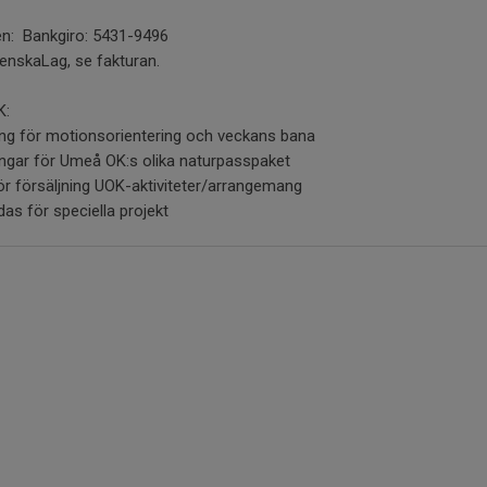
bben: Bankgiro: 5431-9496
venskaLag, se fakturan.
K:
ing för motionsorientering och veckans bana
ingar för Umeå OK:s olika naturpasspaket
r försäljning UOK-aktiviteter/arrangemang
as för speciella projekt