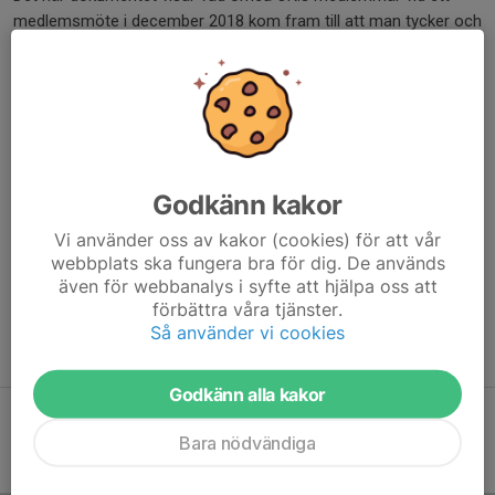
medlemsmöte i december 2018 kom fram till att man tycker och
vill att Umeå OK ska stå för.
Sedan dess har uppdraget att jobba vidare med klubbens
värdegrundsarbete legat på klubbens orienteringstränare som på
olika sätt och i olika sammanhang diskuterat vidare. Resultatet
av detta arbete är den värdegrundspolicy som finns presenterad
här bredvid, och som klubbens styrelse fastställt som klubbens
Godkänn kakor
värdegrundsdokument i november 2021.
Vi använder oss av kakor (cookies) för att vår
webbplats ska fungera bra för dig. De används
Våra policydokument:
även för webbanalys i syfte att hjälpa oss att
*
Värdegrundspolicy
förbättra våra tjänster.
*
Trafikpolicy
Så använder vi cookies
*
Doping och Alkoholpolicy
Godkänn alla kakor
Bara nödvändiga