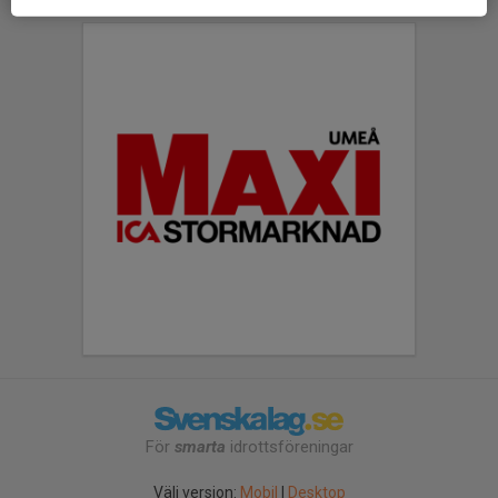
För
smarta
idrottsföreningar
Välj version:
Mobil
|
Desktop