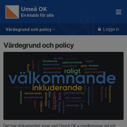
Umeå OK
En klubb för alla
Logga in
Värdegrund och policy
Värdegrund och policy
Det här dokumentet visar vad Umeå OK:s medlemmar vid ett